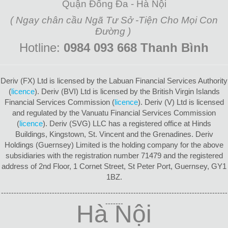
Quận Đống Đa - Hà Nội
( Ngay chân cầu Ngã Tư Sở -Tiện Cho Mọi Con
Đường )
Hotline:
0984 093 668 Thanh Bình
Deriv (FX) Ltd is licensed by the Labuan Financial Services Authority
(
licence
). Deriv (BVI) Ltd is licensed by the British Virgin Islands
Financial Services Commission (
licence
). Deriv (V) Ltd is licensed
and regulated by the Vanuatu Financial Services Commission
(
licence
). Deriv (SVG) LLC has a registered office at Hinds
Buildings, Kingstown, St. Vincent and the Grenadines. Deriv
Holdings (Guernsey) Limited is the holding company for the above
subsidiaries with the registration number 71479 and the registered
address of 2nd Floor, 1 Cornet Street, St Peter Port, Guernsey, GY1
1BZ.
-----------------------------------------------------------------------------------------
-------
Hà Nội