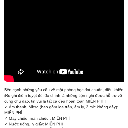
Bên cạnh những yêu cầu về một phòng học đạt chuẩn, điều khiến
iRe ghi điểm tuyệt đối đó chính là những tiện nghi được hỗ trợ vô
cùng chu đáo, tin vui là tất cả đều hoàn toàn MIỄN PHÍ!!
✓ Âm thanh, Micro (bao gồm loa trần, âm ly, 2 mic không dây):
MIỄN PHÍ
✓ Máy chiếu, màn chiếu : MIỄN PHÍ
✓ Nước uống, ly giấy: MIỄN PHÍ