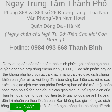
Ngay Trung Tâm
Thành Phố
Phòng 368 và 369 số 26 Đường Láng - Tòa Nhà
Văn Phòng Vân Nam Hotel
Quận Đống Đa - Hà Nội
( Ngay chân cầu Ngã Tư Sở -Tiện Cho Mọi Con
Đường )
Hotline:
0984 093 668 Thanh Bình
Deriv cung cấp các sản phẩm phái sinh phức tạp, chẳng hạn như
quyền chọn và hợp đồng chênh lệch (“CFD”). Các sản phẩm này có
thể không phù hợp với tất cả khách hàng và việc giao dịch chúng
khiến bạn gặp rủi ro. Vui lòng đảm bảo rằng bạn hiểu các rủi ro sau
trước khi giao dịch các sản phẩm Deriv: a) bạn có thể mất một phần
hoặc toàn bộ số tiền bạn đầu tư vào giao dịch, b) nếu giao dịch của
bạn liên quan đến chuyển đổi tiền tệ, tỷ giá hối đoái sẽ ảnh hưởng
đến lợi nhuận và thua lỗ của bạn. Bạn không bao giờ nên giao dịch
bằng tiền vay hoặc bằng số tiền mà bạn không đủ khả năng để mất.
GỌI NGAY