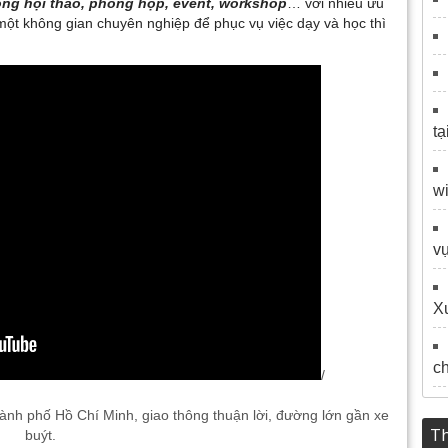
ng hội thảo, phòng họp, event, workshop
… với nhiều ưu
một không gian chuyên nghiệp để phục vụ việc dạy và học thì
tạ
wi
vự
Xu
c
/
hành phố Hồ Chí Minh, giao thông thuận lời, đường lớn gần xe
Th
buýt.