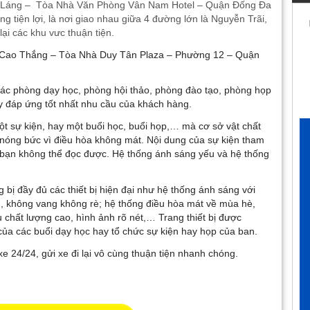
ờng Láng – Tòa Nhà Văn Phòng Vân Nam Hotel – Quận Đống Đa
 tiện lợi, là nơi giao nhau giữa 4 đường lớn là Nguyễn Trãi,
i các khu vưc thuận tiện.
71 Cao Thắng – Tòa Nhà Duy Tân Plaza – Phường 12 – Quận
 Các phòng dạy học, phòng hội thảo, phòng đào tạo, phòng họp
ầy đáp ứng tốt nhất nhu cầu của khách hàng.
 sự kiện, hay một buổi học, buổi họp,… mà cơ sở vật chất
nóng bức vì điều hòa không mát. Nội dung của sự kiện tham
bạn không thể đọc được. Hệ thống ánh sáng yếu và hệ thống
g bị đầy đủ các thiết bị hiện đại như hệ thống ánh sáng với
, không vang không rè; hệ thống điều hòa mát về mùa hè,
chất lượng cao, hình ảnh rõ nét,… Trang thiết bị được
ủa các buổi dạy học hay tổ chức sự kiện hay họp của ban.
xe 24/24, gửi xe đi lại vô cùng thuận tiện nhanh chóng.