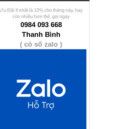
Ưu Đãi ít nhất là 10% cho tháng này, hay
còn nhiều hơn thế, gọi ngay
0984 093 668
Thanh Bình
( có số zalo )