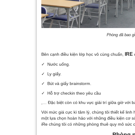
Phòng đã bao gồm
IRE
Bên cạnh điều kiện lớp học vô cùng chuẩn,
c
✓ Nước uống.
✓ Ly giấy.
✓ Bút và giấy brainstorm.
✓ Hỗ trợ checkin theo yêu cầu
,… Đặc biệt còn có khu vực giải trí giữa giờ với b
Với mức giá cực kì tâm lý, chúng tôi thiết kế lin
một lựa chọn hoàn hảo với những điều kiện cơ sở
iRe chúng tôi có những phòng thuê quy mô sức 
Phòng n