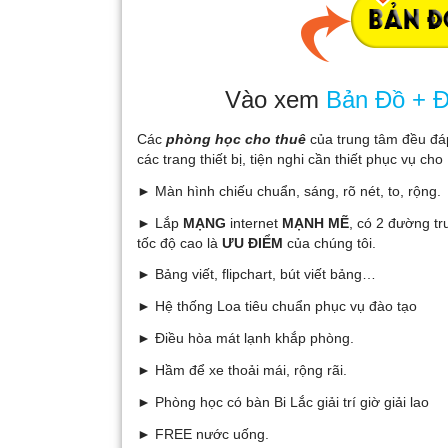
Vào xem
Bản Đồ + Đ
Các
phòng học cho thuê
của trung tâm đều đá
các trang thiết bị, tiện nghi cần thiết phục vụ cho
► Màn hình chiếu chuẩn, sáng, rõ nét, to, rộng.
► Lắp
MẠNG
internet
MẠNH MẼ
, có 2 đường tr
tốc độ cao là
ƯU ĐIỂM
của chúng tôi.
► Bảng viết, flipchart, bút viết bảng…
► Hệ thống Loa tiêu chuẩn phục vụ đào tạo
► Điều hòa mát lạnh khắp phòng.
► Hầm để xe thoải mái, rộng rãi.
► Phòng học có bàn Bi Lắc giải trí giờ giải lao
► FREE nước uống.