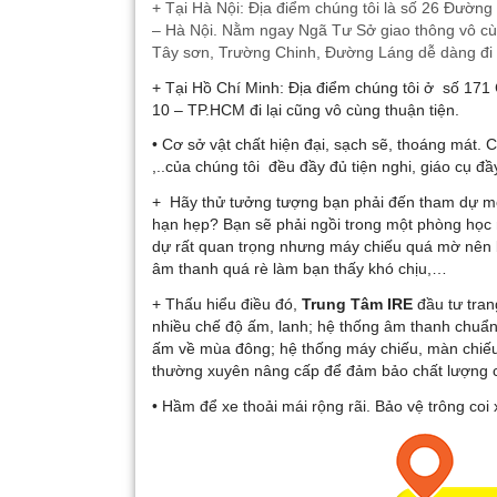
+ Tại Hà Nội: Địa điểm chúng tôi là số 26 Đư
– Hà Nội. Nằm ngay Ngã Tư Sở giao thông vô cùng
Tây sơn, Trường Chinh, Đường Láng dễ dàng đi lạ
+ Tại Hồ Chí Minh: Địa điểm chúng tôi ở số 1
10 – TP.HCM đi lại cũng vô cùng thuận tiện.
• Cơ sở vật chất hiện đại, sạch sẽ, thoáng mát.
,..của chúng tôi đều đầy đủ tiện nghi, giáo cụ đ
+ Hãy thử tưởng tượng bạn phải đến tham dự một
hạn hẹp? Bạn sẽ phải ngồi trong một phòng học 
dự rất quan trọng nhưng máy chiếu quá mờ nên 
âm thanh quá rè làm bạn thấy khó chịu,…
+ Thấu hiểu điều đó,
Trung Tâm IRE
đầu tư tran
nhiều chế độ ấm, lanh; hệ thống âm thanh chuẩn
ấm về mùa đông; hệ thống máy chiếu, màn chiếu 
thường xuyên nâng cấp để đảm bảo chất lượng c
• Hầm để xe thoải mái rộng rãi. Bảo vệ trông coi 