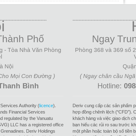
-------------------------------
-----------------------------------------
i
Thành Phố
Ngay Tru
g - Tòa Nhà Văn Phòng
Phòng 368 và 369 số 
l
à Nội
Quận
 Cho Mọi Con Đường )
( Ngay chân cầu Ngã
 Thanh Bình
Hotline:
098
 Services Authority (
licence
).
Deriv cung cấp các sản phẩm p
lands Financial Services
hợp đồng chênh lệch (“CFD”). C
and regulated by the Vanuatu
khách hàng và việc giao dịch ch
(SVG) LLC has a registered office
bạn hiểu các rủi ro sau trước k
e Grenadines. Deriv Holdings
một phần hoặc toàn bộ số tiền b