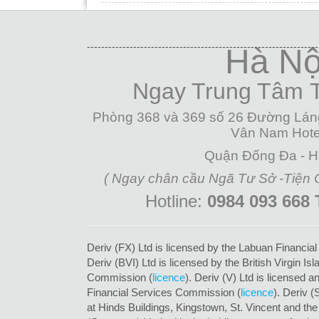
-----------------------------------------------------------------
Hà Nộ
Ngay Trung Tâm
Phòng 368 và 369 số 26 Đường Lán
Vân Nam Hote
Quận Đống Đa - H
( Ngay chân cầu Ngã Tư Sở -Tiện
Hotline:
0984 093 668
Deriv (FX) Ltd is licensed by the Labuan Financial
Deriv (BVI) Ltd is licensed by the British Virgin Is
Commission (
licence
). Deriv (V) Ltd is licensed 
Financial Services Commission (
licence
). Deriv 
at Hinds Buildings, Kingstown, St. Vincent and th