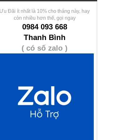
Ưu Đãi ít nhất là 10% cho tháng này, hay
còn nhiều hơn thế, gọi ngay
0984 093 668
Thanh Bình
( có số zalo )