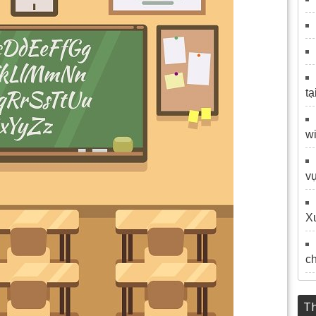
tạ
wi
vự
Xu
c
Th