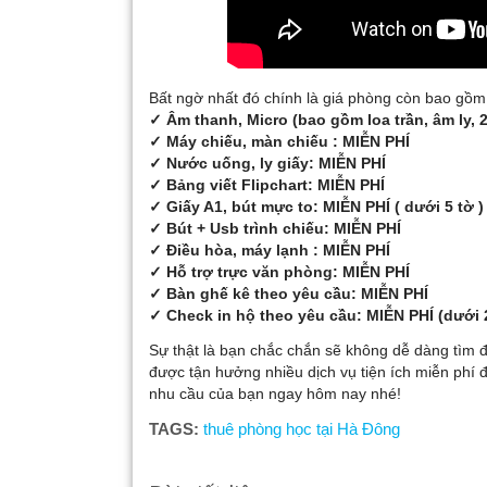
Bất ngờ nhất đó chính là giá phòng còn bao gồm
✓ Âm thanh, Micro (bao gồm loa trần, âm ly, 
✓ Máy chiếu, màn chiếu : MIỄN PHÍ
✓ Nước uống, ly giấy: MIỄN PHÍ
✓ Bảng viết Flipchart: MIỄN PHÍ
✓ Giấy A1, bút mực to: MIỄN PHÍ ( dưới 5 tờ )
✓ Bút + Usb trình chiếu: MIỄN PHÍ
✓ Điều hòa, máy lạnh : MIỄN PHÍ
✓ Hỗ trợ trực văn phòng: MIỄN PHÍ
✓ Bàn ghế kê theo yêu cầu: MIỄN PHÍ
✓ Check in hộ theo yêu cầu: MIỄN PHÍ (dưới 
Sự thật là bạn chắc chắn sẽ không dễ dàng tìm
được tận hưởng nhiều dịch vụ tiện ích miễn phí
nhu cầu của bạn ngay hôm nay nhé!
TAGS:
thuê phòng học tại Hà Đông