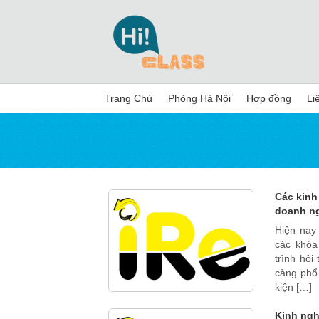
Trang Chủ
Phòng Hà Nội
Hợp đồng
Li
Các kinh
doanh n
Hiện nay
các khóa
trình hội
càng phổ 
kiện […]
Kinh ngh