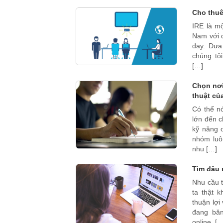
Cho thuê
IRE là mộ
Nam với c
dạy. Dựa
chúng tô
[…]
Chọn nơi
thuật củ
Có thể n
lớn đến c
kỹ năng 
nhóm luô
nhu […]
Tìm đâu 
Nhu cầu 
ta thật 
thuận lợi
đang băn
online, [