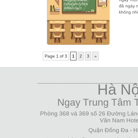
đã ngày 
không nhữ
Page 1 of 3
1
2
3
»
-----------------------------------------------------------------
Hà Nộ
Ngay Trung Tâm
Phòng 368 và 369 số 26 Đường Lán
Vân Nam Hote
Quận Đống Đa - H