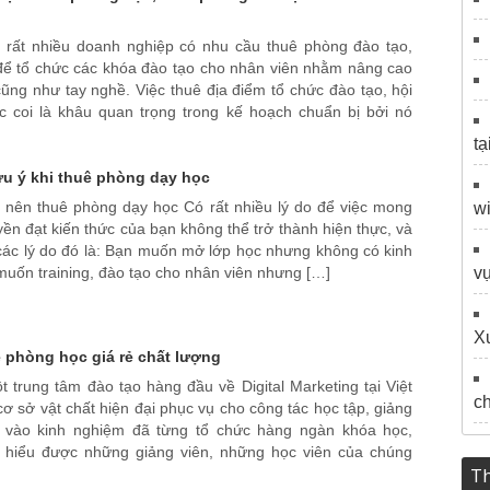
 rất nhiều doanh nghiệp có nhu cầu thuê phòng đào tạo,
 để tổ chức các khóa đào tạo cho nhân viên nhằm nâng cao
ũng như tay nghề. Việc thuê địa điểm tổ chức đào tạo, hội
c coi là khâu quan trọng trong kế hoạch chuẩn bị bởi nó
tạ
u ý khi thuê phòng dạy học
o nên thuê phòng dạy học Có rất nhiều lý do để việc mong
wi
ền đạt kiến thức của bạn không thể trở thành hiện thực, và
các lý do đó là: Bạn muốn mở lớp học nhưng không có kinh
muốn training, đào tạo cho nhân viên nhưng […]
vự
Xu
 phòng học giá rẻ chất lượng
t trung tâm đào tạo hàng đầu về Digital Marketing tại Việt
c
ơ sở vật chất hiện đại phục vụ cho công tác học tập, giảng
 vào kinh nghiệm đã từng tổ chức hàng ngàn khóa học,
i hiểu được những giảng viên, những học viên của chúng
Th