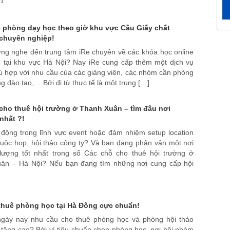
 phòng dạy học theo giờ khu vực Cầu Giấy chất
chuyên nghiệp!
ừng nghe đến trung tâm iRe chuyên về các khóa học online
g tại khu vực Hà Nội? Nay iRe cung cấp thêm một dịch vụ
ù hợp với nhu cầu của các giảng viên, các nhóm cần phòng
g đào tạo,… Bởi đi từ thực tế là một trung […]
cho thuê hội trường ở Thanh Xuân – tìm đâu nơi
nhất ?!
 động trong lĩnh vực event hoặc đảm nhiệm setup location
cuộc họp, hội thảo công ty? Và bạn đang phân vân một nơi
 lượng tốt nhất trong số Các chỗ cho thuê hội trường ở
ân – Hà Nội? Nếu bạn đang tìm những nơi cung cấp hội
thuê phòng học tại Hà Đông cực chuẩn!
ngày nay nhu cầu cho thuê phòng học và phòng hội thảo
tăng cao? Bởi vì tiêu chuẩn chọn phòng học, nơi hội nhóm