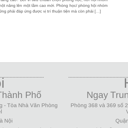
một nâng lên một tầm cao mới. Phòng học/ phòng hội nhóm
ng phải đáp ứng được vị trí thuận tiện mà còn phải […]
-------------------------------
-----------------------------------------
i
Thành Phố
Ngay Tru
g - Tòa Nhà Văn Phòng
Phòng 368 và 369 số 
l
à Nội
Quận