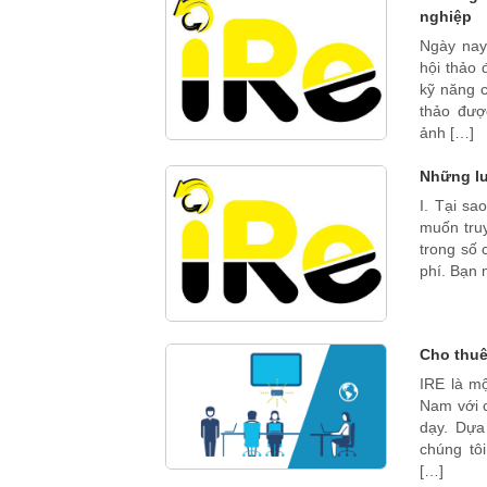
nghiệp
Ngày nay
hội thảo
kỹ năng c
thảo đượ
ảnh […]
Những lư
I. Tại sa
muốn truy
trong số 
phí. Bạn 
Cho thuê
IRE là mộ
Nam với c
dạy. Dựa
chúng tô
[…]