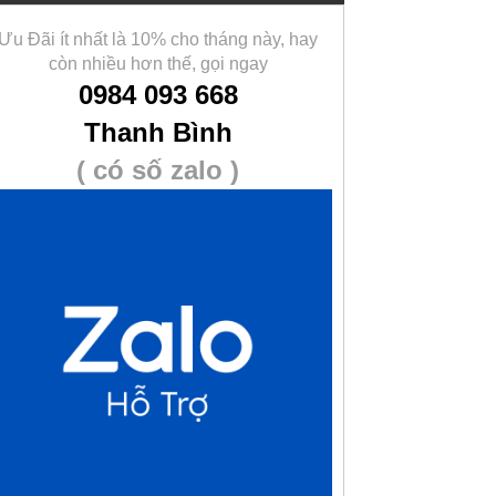
Ưu Đãi ít nhất là 10% cho tháng này, hay
còn nhiều hơn thế, gọi ngay
0984 093 668
Thanh Bình
( có số zalo )