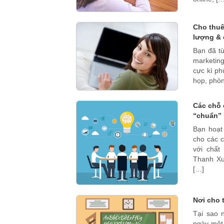
Cho thuê
lượng & 
Bạn đã t
marketin
cực kì ph
họp, phòn
Các chỗ 
“chuẩn” 
Bạn hoạt
cho các 
với chất
Thanh Xu
[…]
Nơi cho 
Tại sao 
ngày một 