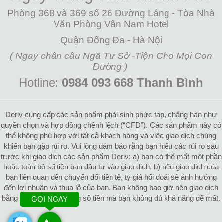
Phòng 368 và 369 số 26 Đường Láng - Tòa Nhà
Văn Phòng Vân Nam Hotel
Quận Đống Đa - Hà Nội
( Ngay chân cầu Ngã Tư Sở -Tiện Cho Mọi Con
Đường )
Hotline:
0984 093 668 Thanh Bình
Deriv cung cấp các sản phẩm phái sinh phức tạp, chẳng hạn như
quyền chọn và hợp đồng chênh lệch (“CFD”). Các sản phẩm này có
thể không phù hợp với tất cả khách hàng và việc giao dịch chúng
khiến bạn gặp rủi ro. Vui lòng đảm bảo rằng bạn hiểu các rủi ro sau
trước khi giao dịch các sản phẩm Deriv: a) bạn có thể mất một phần
hoặc toàn bộ số tiền bạn đầu tư vào giao dịch, b) nếu giao dịch của
bạn liên quan đến chuyển đổi tiền tệ, tỷ giá hối đoái sẽ ảnh hưởng
đến lợi nhuận và thua lỗ của bạn. Bạn không bao giờ nên giao dịch
bằng tiền vay hoặc bằng số tiền mà bạn không đủ khả năng để mất.
GỌI NGAY