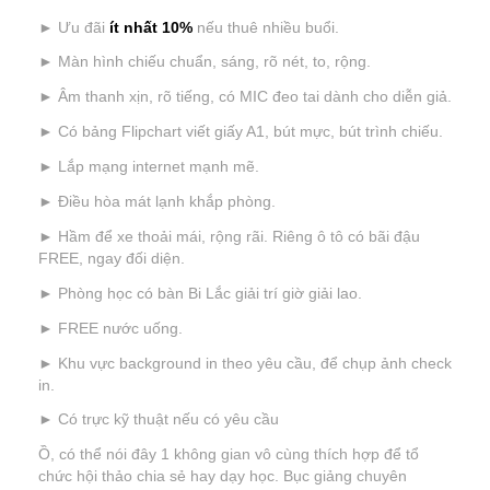
► Ưu đãi
ít nhất 10%
nếu thuê nhiều buổi.
► Màn hình chiếu chuẩn, sáng, rõ nét, to, rộng.
► Âm thanh xịn, rõ tiếng, có MIC đeo tai dành cho diễn giả.
► Có bảng Flipchart viết giấy A1, bút mực, bút trình chiếu.
► Lắp mạng
internet
mạnh mẽ
.
► Điều hòa mát lạnh khắp phòng.
► Hầm để xe thoải mái, rộng rãi. Riêng ô tô có bãi đậu
FREE, ngay đối diện.
► Phòng học có bàn Bi Lắc giải trí giờ giải lao.
► FREE nước uống.
► Khu vực background in theo yêu cầu, để chụp ảnh check
in.
► Có trực kỹ thuật nếu có yêu cầu
Ồ, có thể nói đây 1 không gian vô cùng thích hợp để tổ
chức hội thảo chia sẻ hay dạy học. Bục giảng chuyên